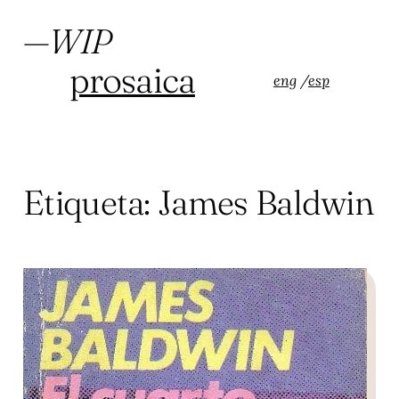
Saltar
al
—
WIP
contenido
prosaica
eng
/
esp
Etiqueta:
James Baldwin